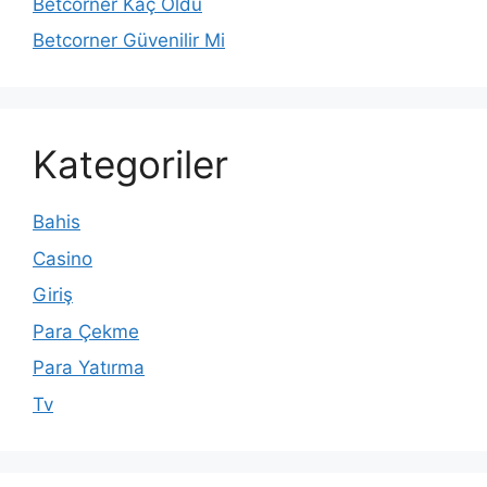
Betcorner Kaç Oldu
Betcorner Güvenilir Mi
Kategoriler
Bahis
Casino
Giriş
Para Çekme
Para Yatırma
Tv