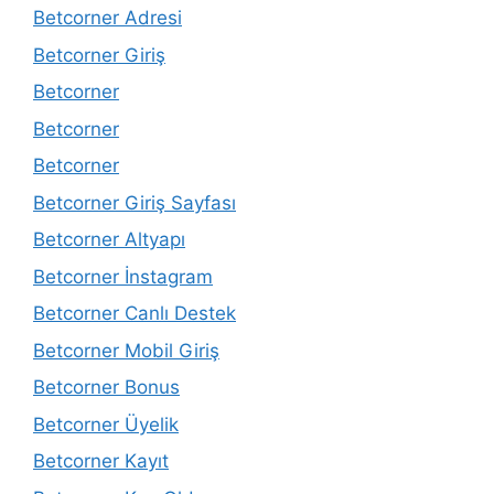
Betcorner Adresi
Betcorner Giriş
Betcorner
Betcorner
Betcorner
Betcorner Giriş Sayfası
Betcorner Altyapı
Betcorner İnstagram
Betcorner Canlı Destek
Betcorner Mobil Giriş
Betcorner Bonus
Betcorner Üyelik
Betcorner Kayıt