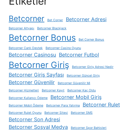
Etiketler
Betcorner
Betcorner Adresi
Bet Corner
Betcorner Altyapı
Betcorner Blackjack
Betcorner Bonus
Bet Corner Bonus
Betcorner Canlı Destek
Betcorner Casino Oyunu
Betcorner Casinosu
Betcorner Futbol
Betcorner Giriş
Betcorner Giriş Adresi Nedir
Betcorner Giriş Sayfası
Betcorner Güncel Giriş
Betcorner Güvenilir
Betcorner Güvenilir Mi
Betcorner Hizmetleri
Betcorner Kayıt
Betcorner Kaç Oldu
Betcorner Mobil Giriş
Betcorner Kullanıcı Ödeme
Betcorner Rulet
Betcorner Mobil Ödeme
Betcorner Para Yatırma
Betcorner Rulet Oyunu
Betcorner Sitesi
Betcorner SMS
Betcorner Son Adresi
Betcorner Sosyal Medya
Betcorner Spor Bahisleri