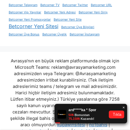
Betcorner Telegram
Betcorner TV
Betcorner Twitter
Betcorner URL
Betcorner Vip Yayınlar
Betcorner Yeni Adresi
Betcorner Yeni Giriş
Betcorner Yeni Promosyonlar
Betcorner Yeni Site
Betcorner Yeni Sitesi
Betcorner Üye Bilgileri
Betcorner Üye Bonus
Betcorner Üyelik
Betcorner İnstagram
Avrasya'nın en büyük reklam platformunda olmak için
Microsoft Teams:
reklam@avrasyamarketing.com
adresimizden veya Telegram: @Avrasyamarketing
adresimizden irtibat kurabilirsiniz. (Tek iletişim
adreslerimiz teams / telegram ve mail adresimizdir.
Harici hiçbir iletişim adresimiz bulunmamaktadır.
Lütfen itibar etmeyiniz.) Türkiye yasalarına göre 7258
sayılı kanun uyarınca yasa dışı bahis oynamanın
cezaları mevcuttur. Şu an bulunduğunuz site hiç bir
şekilde illegal bahis oyunları oynatmıyor ve oynamaya
aracı olmuyordur.
kupawinsitesi
|
no1bahis
|