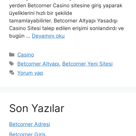
yerden Betcorner Casino sitesine giriş yaparak
üyeliklerini hızlı bir şekilde
tamamlayabilirler. Betcorner Altyapı Yasadışı
Casino Sitesi talep edilen erişimi sonlandırdı ve
bugün …
Devamını oku
Kategoriler
Casino
Etiketler
Betcorner Altyapı
,
Betcorner Yeni Sitesi
Yorum yap
Son Yazılar
Betcorner Adresi
Betcorner Giriş