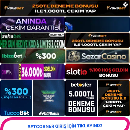
×
BETCORNER GİRİŞ İÇİN TIKLAYINIZ!