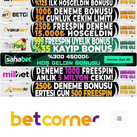
İçeriğe
atla
Menü