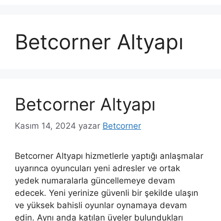
Betcorner Altyapı
Betcorner Altyapı
Kasım 14, 2024
yazar
Betcorner
Betcorner Altyapı hizmetlerle yaptığı anlaşmalar
uyarınca oyuncuları yeni adresler ve ortak
yedek numaralarla güncellemeye devam
edecek. Yeni yerinize güvenli bir şekilde ulaşın
ve yüksek bahisli oyunlar oynamaya devam
edin. Aynı anda katılan üyeler bulundukları