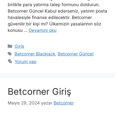
birlikte para yatırma talep formunu doldurun.
Betcorner Güncel Kabul ederseniz, yatırım posta
havalesiyle finanse edilecektir. Betcorner
güvenilir bir kişi mi? Ülkemizin yasalarının söz
konusu …
Devamını oku
Kategoriler
Giriş
Etiketler
Betcorner Blackjack
,
Betcorner Güncel
Yorum yap
Betcorner Giriş
Mayıs 29, 2024
yazar
Betcorner