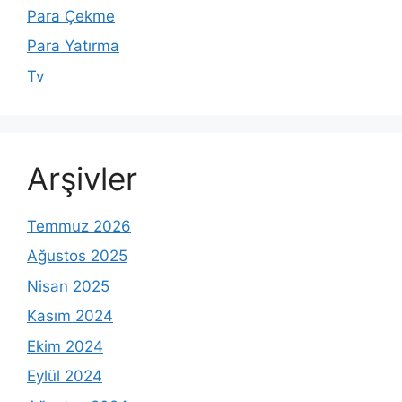
Para Çekme
Para Yatırma
Tv
Arşivler
Temmuz 2026
Ağustos 2025
Nisan 2025
Kasım 2024
Ekim 2024
Eylül 2024