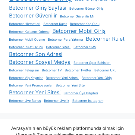
Betcorner Giriş Sayfası
Betcorner Güncel Giriş
Betcorner Güvenilir
Betcorner Güvenilir Mi
Betcorner Hizmetleri
Betcorner Kayıt
Betcorner Kaç Oldu
Betcorner Mobil Giriş
Betcorner Kullanıcı Ödeme
Betcorner Rulet
Betcorner Mobil Ödeme
Betcorner Para Yatırma
Betcorner Rulet Oyunu
Betcorner Sitesi
Betcorner SMS
Betcorner Son Adresi
Betcorner Sosyal Medya
Betcorner Spor Bahisleri
Betcorner Telegram
Betcorner TV
Betcorner Twitter
Betcorner URL
Betcorner Vip Yayınlar
Betcorner Yeni Adresi
Betcorner Yeni Giriş
Betcorner Yeni Promosyonlar
Betcorner Yeni Site
Betcorner Yeni Sitesi
Betcorner Üye Bilgileri
Betcorner Üye Bonus
Betcorner Üyelik
Betcorner İnstagram
Avrasya'nın en büyük reklam platformunda olmak için
Microsoft Teams:
reklam@avrasyamarketing.com