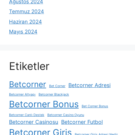
Ağustos 2024
Temmuz 2024
Haziran 2024
Mayıs 2024
Etiketler
Betcorner
Betcorner Adresi
Bet Corner
Betcorner Altyapı
Betcorner Blackjack
Betcorner Bonus
Bet Corner Bonus
Betcorner Canlı Destek
Betcorner Casino Oyunu
Betcorner Casinosu
Betcorner Futbol
Betcorner Giriş
Betcorner Giriş Adresi Nedir