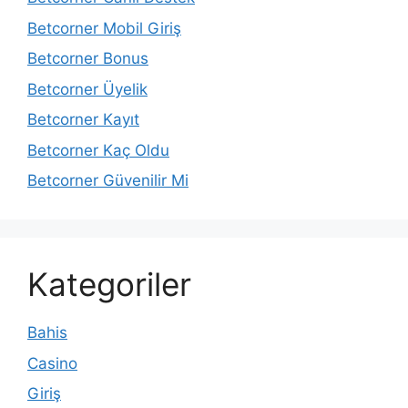
Betcorner Mobil Giriş
Betcorner Bonus
Betcorner Üyelik
Betcorner Kayıt
Betcorner Kaç Oldu
Betcorner Güvenilir Mi
Kategoriler
Bahis
Casino
Giriş