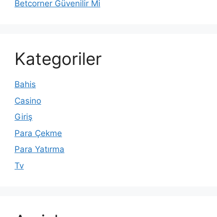
Betcorner Güvenilir Mi
Kategoriler
Bahis
Casino
Giriş
Para Çekme
Para Yatırma
Tv