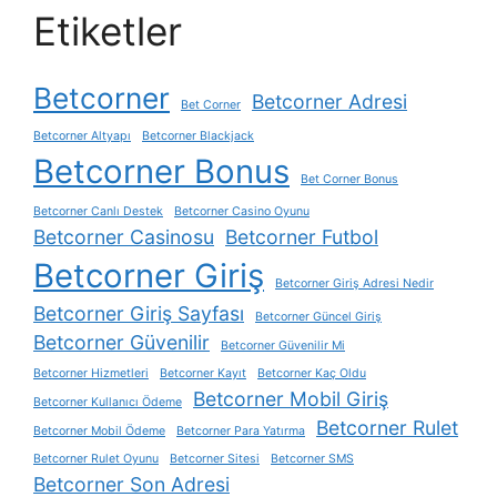
Etiketler
Betcorner
Betcorner Adresi
Bet Corner
Betcorner Altyapı
Betcorner Blackjack
Betcorner Bonus
Bet Corner Bonus
Betcorner Canlı Destek
Betcorner Casino Oyunu
Betcorner Casinosu
Betcorner Futbol
Betcorner Giriş
Betcorner Giriş Adresi Nedir
Betcorner Giriş Sayfası
Betcorner Güncel Giriş
Betcorner Güvenilir
Betcorner Güvenilir Mi
Betcorner Hizmetleri
Betcorner Kayıt
Betcorner Kaç Oldu
Betcorner Mobil Giriş
Betcorner Kullanıcı Ödeme
Betcorner Rulet
Betcorner Mobil Ödeme
Betcorner Para Yatırma
Betcorner Rulet Oyunu
Betcorner Sitesi
Betcorner SMS
Betcorner Son Adresi