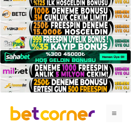
İçeriğe
atla
Menü