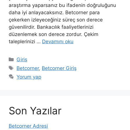
araştırma yaparsanız bu ifadenin doğruluğunu
daha iyi anlayacaksınız. Betcorner para
çekerken izleyeceğiniz süreç son derece
güvenilirdir. Bankacılık faaliyetlerinizi
düzenlemek son derece zordur. Çekim
taleplerinizi …
Devamını oku
Kategoriler
Giriş
Etiketler
Betcorner
,
Betcorner Giriş
Yorum yap
Son Yazılar
Betcorner Adresi