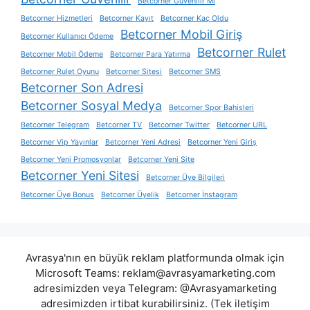
Betcorner Güvenilir Mi
Betcorner Hizmetleri
Betcorner Kayıt
Betcorner Kaç Oldu
Betcorner Mobil Giriş
Betcorner Kullanıcı Ödeme
Betcorner Rulet
Betcorner Mobil Ödeme
Betcorner Para Yatırma
Betcorner Rulet Oyunu
Betcorner Sitesi
Betcorner SMS
Betcorner Son Adresi
Betcorner Sosyal Medya
Betcorner Spor Bahisleri
Betcorner Telegram
Betcorner TV
Betcorner Twitter
Betcorner URL
Betcorner Vip Yayınlar
Betcorner Yeni Adresi
Betcorner Yeni Giriş
Betcorner Yeni Promosyonlar
Betcorner Yeni Site
Betcorner Yeni Sitesi
Betcorner Üye Bilgileri
Betcorner Üye Bonus
Betcorner Üyelik
Betcorner İnstagram
Avrasya'nın en büyük reklam platformunda olmak için
Microsoft Teams:
reklam@avrasyamarketing.com
adresimizden veya Telegram: @Avrasyamarketing
adresimizden irtibat kurabilirsiniz. (Tek iletişim