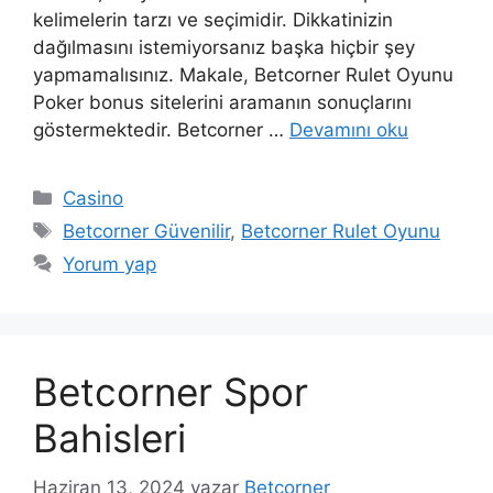
kelimelerin tarzı ve seçimidir. Dikkatinizin
dağılmasını istemiyorsanız başka hiçbir şey
yapmamalısınız. Makale, Betcorner Rulet Oyunu
Poker bonus sitelerini aramanın sonuçlarını
göstermektedir. Betcorner …
Devamını oku
Kategoriler
Casino
Etiketler
Betcorner Güvenilir
,
Betcorner Rulet Oyunu
Yorum yap
Betcorner Spor
Bahisleri
Haziran 13, 2024
yazar
Betcorner