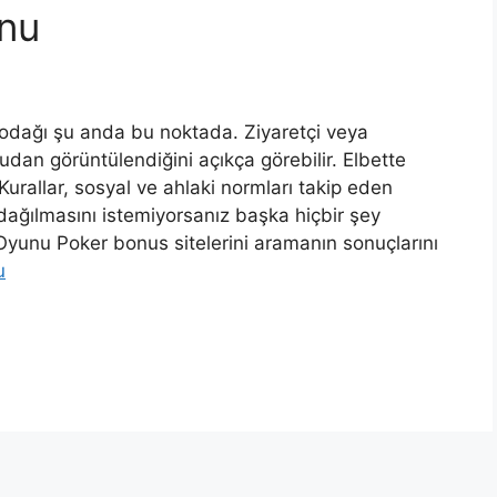
unu
 odağı şu anda bu noktada. Ziyaretçi veya
udan görüntülendiğini açıkça görebilir. Elbette
urallar, sosyal ve ahlaki normları takip eden
n dağılmasını istemiyorsanız başka hiçbir şey
Oyunu Poker bonus sitelerini aramanın sonuçlarını
u